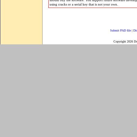
should buy the software. You support future software develo
using cracks or a serial key that is not your own.
Submit PAD file
|
Di
Copyright 2026 D