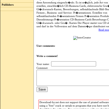
diese Anwendung eingeschr�nkt. Es ist m�glich, jede Art von
Publishers
erstellen, einschlie�lich CD-Business-Cards, elektronische Gr
Gl�ckwunsch-Karten, Bewerbungen, selbstablaufende Bild-Sho
Firmen-, Business- und Service- Pr�sentationen. Erstellen von
selbstablaufenden Pr�sentationen Firmen Pr�sentation Produkt
Dienstleistungs-Pr�sentation CD-Business-Cards Bewerbungs-C
Gl�ckwunsch- oder Gru�- Karten Der Player startet von CD ohn
und darf in der Vollversion auf dem Datentr�ger distribuiert w
Read mor
User comments:
Write a comment!
Your name:
Commnet:
Download-by.net does not support the use of pirated software.
using a "free" crack or serials to programs that you have not 